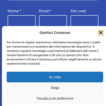
Nome
*
Email
*
Sito web
Gestisci Consenso
Per fornire le migliori esperienze, utilizziamo tecnologie come i cookie
per memorizzare e/o accedere alle informazioni del dispositivo. Il
consenso a queste tecnologie ci permetterà di elaborare dati come il
comportamento di navigazione o ID unici su questo sito. Non
acconsentire o ritirare il consenso può influire negativamente su alcune
caratteristiche e funzioni.
Storie di Napoli è una testata registrata presso il tribunale di
Accetta
Napoli con autorizzazione numero 38 del 25/9/2019.
Tutte le immagini e i contenuti su questo sito sono forniti
Nega
per mero scopo didattico e informativo.
Privacy
Tutti i diritti riservati, ogni tentativo di copia sarà
Policy
Visualizza le preferenze
perseguito secondo i termini di legge. Si nega l’utilizzo delle
informazioni in questo sito web per addestramento AI e