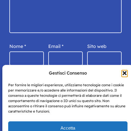
Nome
*
Email
*
Sito web
Gestisci Consenso
Per fornire le migliori esperienze, utilizziamo tecnologie come i cookie
per memorizzare e/o accedere alle informazioni del dispositivo. Il
consenso a queste tecnologie ci permetterà di elaborare dati come il
comportamento di navigazione o ID unici su questo sito. Non
acconsentire o ritirare il consenso può influire negativamente su alcune
caratteristiche e funzioni.
Storie di Napoli è una testata registrata presso il tribunale di
Accetta