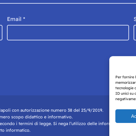
Email
*
Per fornire 
memorizzare
tecnologie 
ID unici su 
negativament
i Napoli con autorizzazione numero 38 del 25/9/2019.
Ac
r mero scopo didattico e informativo.
 secondo i termini di legge. Si nega l’utilizzo delle informazioni in q
to informatico.