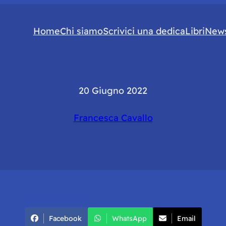
Home
Chi siamo
Scrivici una dedica
Libri
News
20 Giugno 2022
Francesca Cavallo
Facebook
WhatsApp
Email