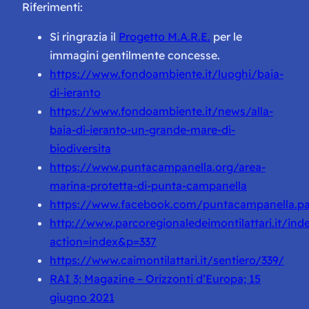
Riferimenti:
Si ringrazia il
Progetto M.A.R.E.
per le
immagini gentilmente concesse.
https://www.fondoambiente.it/luoghi/baia-
di-ieranto
https://www.fondoambiente.it/news/alla-
baia-di-ieranto-un-grande-mare-di-
biodiversita
https://www.puntacampanella.org/area-
marina-protetta-di-punta-campanella
https://www.facebook.com/puntacampanella.p
http://www.parcoregionaledeimontilattari.it/ind
action=index&p=337
https://www.caimontilattari.it/sentiero/339/
RAI 3; Magazine – Orizzonti d’Europa; 15
giugno 2021