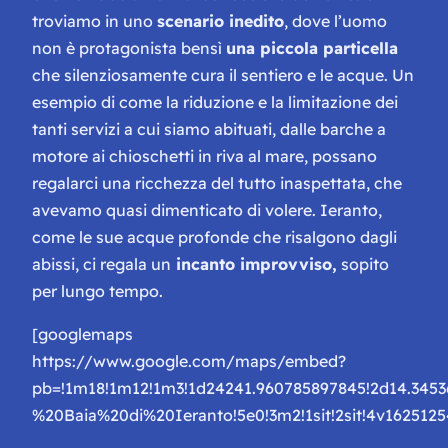
troviamo in uno
scenario inedito
, dove l’uomo
non è protagonista bensì
una piccola particella
che silenziosamente cura il sentiero e le acque. Un
esempio di come la riduzione e la limitazione dei
tanti servizi a cui siamo abituati, dalle barche a
motore ai chioschetti in riva al mare, possano
regalarci una ricchezza del tutto inaspettata, che
avevamo quasi dimenticato di volere. Ieranto,
come le sue acque profonde che risalgono dagli
abissi, ci regala un
incanto improvviso,
sopito
per lungo tempo.
[googlemaps
https://www.google.com/maps/embed?
pb=!1m18!1m12!1m3!1d24241.960785897845!2d14.34536
%20Baia%20di%20Ieranto!5e0!3m2!1sit!2sit!4v162512