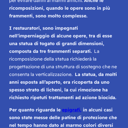
per evitare danni ai marmi antichi.
Anche le
ricomposizioni, quando le opere sono in più
frammenti, sono molto complesse.
I restauratori, sono impegnati
nell’imperniaggio di alcune opere, tra di esse
una statua di togato di grandi dimensioni,
composta da tre frammenti separati.
La
ricomposizione della statua richiederà la
progettazione di una struttura di sostegno che ne
consenta la verticalizzazione.
La statua, da molti
anni esposta all’aperto, era ricoperta da uno
spesso strato di licheni, la cui rimozione ha
richiesto ripetuti trattamenti ad azione biocida.
Per quanto riguarda le
epigrafi,
in alcuni casi
sono state messe delle patine di protezione che
nel tempo hanno dato al marmo colori diversi