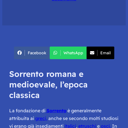
Facebook
WhatsApp
Email
Sorrento romana e
medioevale, l’epoca
classica
La fondazione di
Sorrento
è generalmente
attribuita ai
greci,
anche se secondo molti studiosi
vi erano già insediamenti
italici
,
etruschi
e
osci.
In