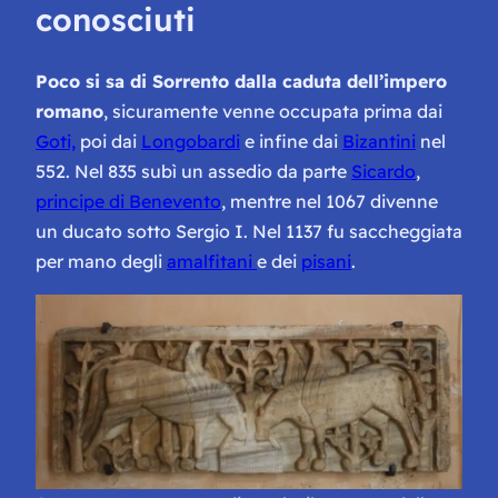
conosciuti
Poco si sa di Sorrento dalla caduta dell’impero
romano
, sicuramente venne occupata prima dai
Goti,
poi dai
Longobardi
e infine dai
Bizantini
nel
552. Nel 835 subì un assedio da parte
Sicardo
,
principe di Benevento
, mentre nel 1067 divenne
un ducato sotto Sergio I. Nel 1137 fu saccheggiata
per mano degli
amalfitani
e dei
pisani
.