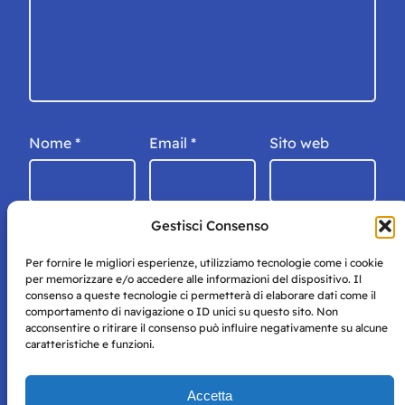
Nome
*
Email
*
Sito web
Gestisci Consenso
Per fornire le migliori esperienze, utilizziamo tecnologie come i cookie
per memorizzare e/o accedere alle informazioni del dispositivo. Il
consenso a queste tecnologie ci permetterà di elaborare dati come il
comportamento di navigazione o ID unici su questo sito. Non
acconsentire o ritirare il consenso può influire negativamente su alcune
caratteristiche e funzioni.
Storie di Napoli è una testata registrata presso il tribunale di
Accetta