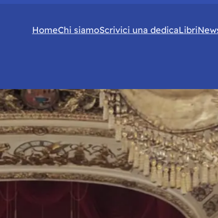
Home
Chi siamo
Scrivici una dedica
Libri
News