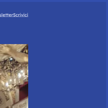
letter
Scrivici