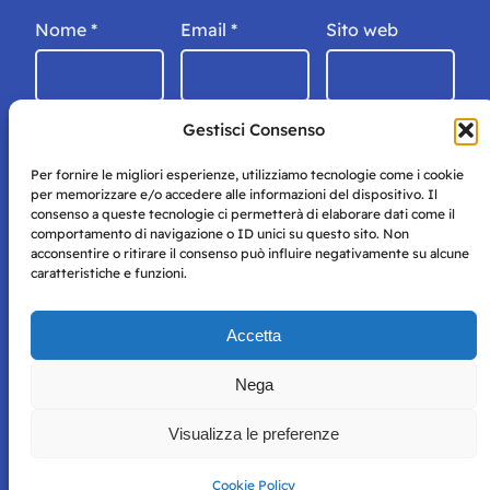
Nome
*
Email
*
Sito web
Gestisci Consenso
Per fornire le migliori esperienze, utilizziamo tecnologie come i cookie
per memorizzare e/o accedere alle informazioni del dispositivo. Il
consenso a queste tecnologie ci permetterà di elaborare dati come il
comportamento di navigazione o ID unici su questo sito. Non
acconsentire o ritirare il consenso può influire negativamente su alcune
caratteristiche e funzioni.
Storie di Napoli è una testata registrata presso il tribunale di
Accetta
Napoli con autorizzazione numero 38 del 25/9/2019.
Tutte le immagini e i contenuti su questo sito sono forniti
Nega
per mero scopo didattico e informativo.
Privacy
Tutti i diritti riservati, ogni tentativo di copia sarà
Policy
Visualizza le preferenze
perseguito secondo i termini di legge. Si nega l’utilizzo delle
informazioni in questo sito web per addestramento AI e
qualsiasi altro tipo di prodotto informatico.
Cookie Policy