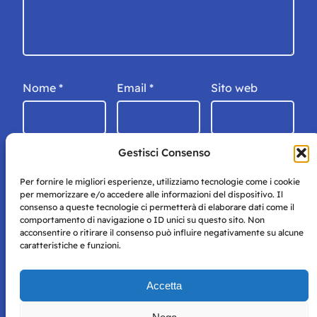
Nome
*
Email
*
Sito web
Gestisci Consenso
Per fornire le migliori esperienze, utilizziamo tecnologie come i cookie
per memorizzare e/o accedere alle informazioni del dispositivo. Il
consenso a queste tecnologie ci permetterà di elaborare dati come il
comportamento di navigazione o ID unici su questo sito. Non
acconsentire o ritirare il consenso può influire negativamente su alcune
caratteristiche e funzioni.
Storie di Napoli è una testata registrata presso il tribunale di
Accetta
Napoli con autorizzazione numero 38 del 25/9/2019.
Tutte le immagini e i contenuti su questo sito sono forniti