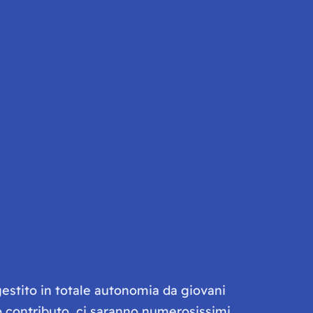
gestito in totale autonomia da giovani
olo contributo, ci saranno numerosissimi