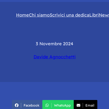
Home
Chi siamo
Scrivici una dedica
Libri
News
3 Novembre 2024
Davide Agnocchetti
Facebook
WhatsApp
Email