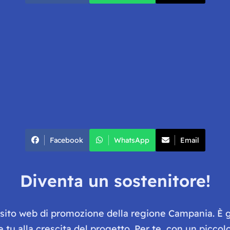
Facebook
WhatsApp
Email
Diventa un sostenitore!
e sito web di promozione della regione Campania. È 
he tu alla crescita del progetto. Per te, con un picc