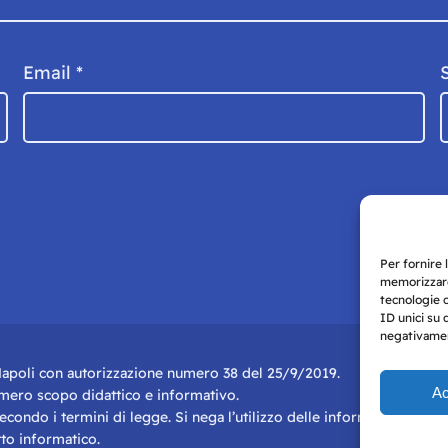
Email
*
Per fornire 
memorizzare
tecnologie 
ID unici su 
negativament
i Napoli con autorizzazione numero 38 del 25/9/2019.
Ac
r mero scopo didattico e informativo.
 secondo i termini di legge. Si nega l’utilizzo delle informazioni in q
to informatico.