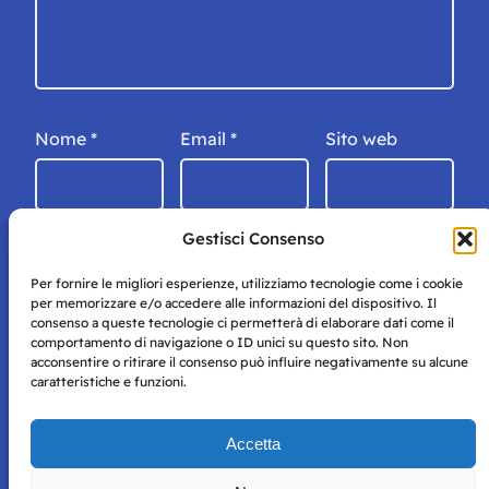
Nome
*
Email
*
Sito web
Gestisci Consenso
Per fornire le migliori esperienze, utilizziamo tecnologie come i cookie
per memorizzare e/o accedere alle informazioni del dispositivo. Il
consenso a queste tecnologie ci permetterà di elaborare dati come il
comportamento di navigazione o ID unici su questo sito. Non
acconsentire o ritirare il consenso può influire negativamente su alcune
caratteristiche e funzioni.
Storie di Napoli è una testata registrata presso il tribunale di
Accetta
Napoli con autorizzazione numero 38 del 25/9/2019.
Tutte le immagini e i contenuti su questo sito sono forniti