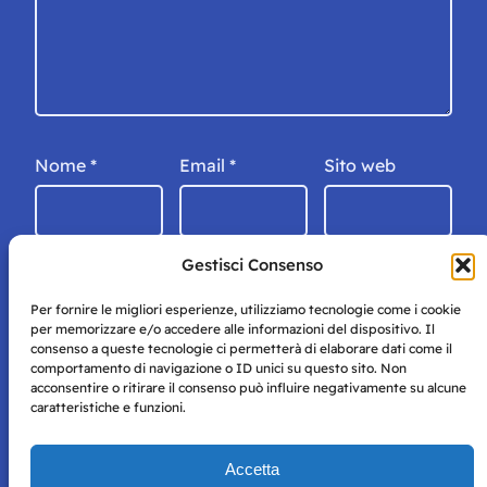
Nome
*
Email
*
Sito web
Gestisci Consenso
Per fornire le migliori esperienze, utilizziamo tecnologie come i cookie
per memorizzare e/o accedere alle informazioni del dispositivo. Il
consenso a queste tecnologie ci permetterà di elaborare dati come il
comportamento di navigazione o ID unici su questo sito. Non
acconsentire o ritirare il consenso può influire negativamente su alcune
caratteristiche e funzioni.
Storie di Napoli è una testata registrata presso il tribunale di
Accetta
Napoli con autorizzazione numero 38 del 25/9/2019.