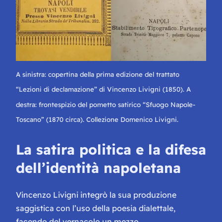
A sinistra: copertina della prima edizione del trattato
“Lezioni di declamazione” di Vincenzo Livigni (1850). A
destra: frontespizio del pometto satirico “Sfuogo Napole-
Toscano” (1870 circa). Collezione Domenico Livigni.
La satira politica e la difesa
dell’identità napoletana
Vincenzo Livigni integrò la sua produzione
saggistica con l’uso della poesia dialettale,
facendo del vernacolo un mezzo