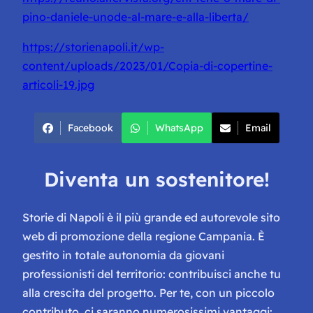
pino-daniele-unode-al-mare-e-alla-liberta/
https://storienapoli.it/wp-
content/uploads/2023/01/Copia-di-copertine-
articoli-19.jpg
Facebook
WhatsApp
Email
Diventa un sostenitore!
Storie di Napoli è il più grande ed autorevole sito
web di promozione della regione Campania. È
gestito in totale autonomia da giovani
professionisti del territorio: contribuisci anche tu
alla crescita del progetto. Per te, con un piccolo
contributo, ci saranno numerosissimi vantaggi: