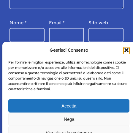
Nome
*
Email
*
Sito web
Gestisci Consenso
Per fornire le migliori esperienze, utilizziamo tecnologie come i cookie
per memorizzare e/o accedere alle informazioni del dispositivo. Il
consenso a queste tecnologie ci permetterà di elaborare dati come il
comportamento di navigazione o ID unici su questo sito. Non
acconsentire o ritirare il consenso può influire negativamente su alcune
caratteristiche e funzioni.
Storie di Napoli è una testata registrata presso il tribunale di
Accetta
Napoli con autorizzazione numero 38 del 25/9/2019.
Tutte le immagini e i contenuti su questo sito sono forniti
Nega
per mero scopo didattico e informativo.
Privacy
Tutti i diritti riservati, ogni tentativo di copia sarà
Policy
Visualizza le preferenze
perseguito secondo i termini di legge. Si nega l’utilizzo delle