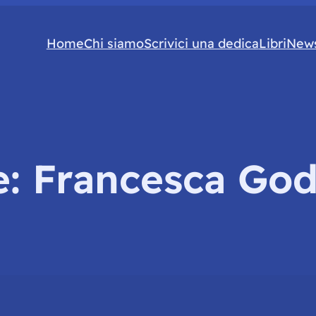
Home
Chi siamo
Scrivici una dedica
Libri
News
e:
Francesca God