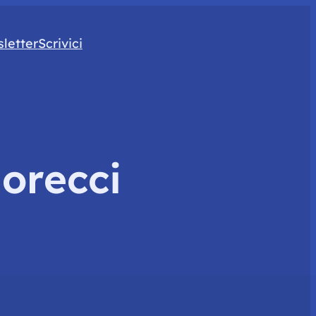
letter
Scrivici
orecci