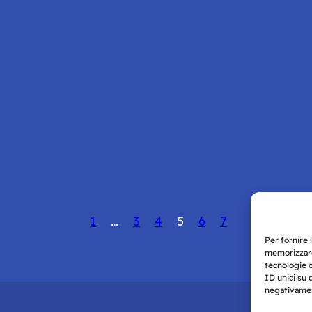
1
…
3
4
5
6
7
Per fornire 
memorizzare
tecnologie 
ID unici su 
negativament