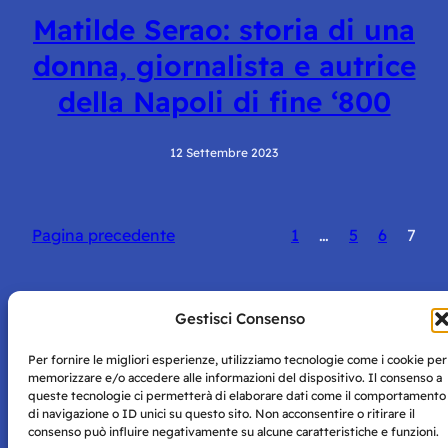
Matilde Serao: storia di una
donna, giornalista e autrice
della Napoli di fine ‘800
12 Settembre 2023
Pagina precedente
1
…
5
6
7
Gestisci Consenso
Per fornire le migliori esperienze, utilizziamo tecnologie come i cookie per
Storie di Napoli è una testata registrata presso il tribunale di
memorizzare e/o accedere alle informazioni del dispositivo. Il consenso a
Napoli con autorizzazione numero 38 del 25/9/2019.
queste tecnologie ci permetterà di elaborare dati come il comportamento
Tutte le immagini e i contenuti su questo sito sono forniti
di navigazione o ID unici su questo sito. Non acconsentire o ritirare il
per mero scopo didattico e informativo.
Privacy
consenso può influire negativamente su alcune caratteristiche e funzioni.
Tutti i diritti riservati, ogni tentativo di copia sarà
Policy