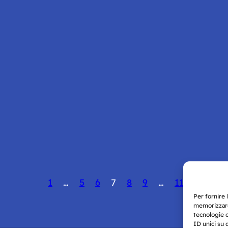
1
…
5
6
7
8
9
…
11
Per fornire 
memorizzare
tecnologie 
ID unici su 