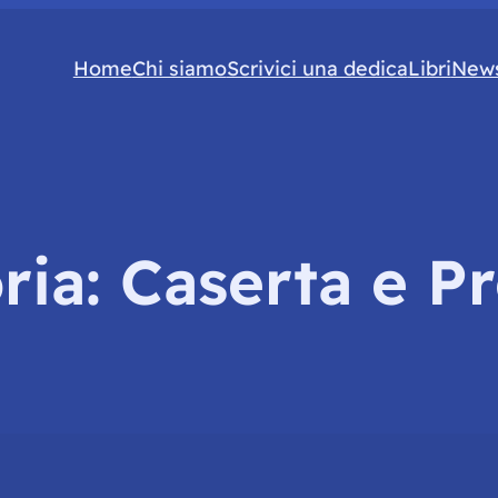
Home
Chi siamo
Scrivici una dedica
Libri
News
ria:
Caserta e Pr