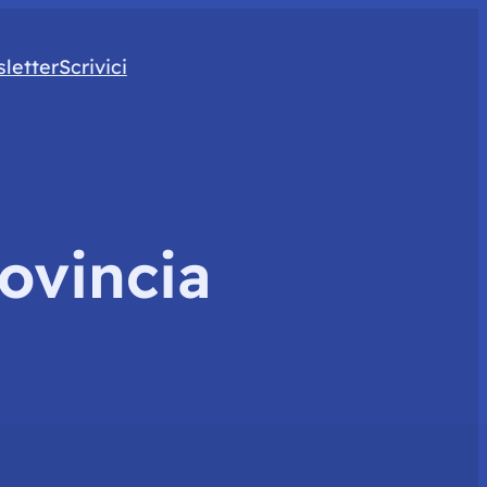
letter
Scrivici
ovincia