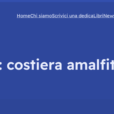
Home
Chi siamo
Scrivici una dedica
Libri
News
:
costiera amalfi