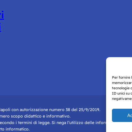
i
i
Per fornire 
memorizzare
tecnologie 
ID unici su 
negativament
i Napoli con autorizzazione numero 38 del 25/9/2019.
Ac
r mero scopo didattico e informativo.
 secondo i termini di legge. Si nega l’utilizzo delle informazioni in q
to informatico.