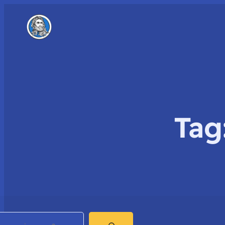
Tag
earch