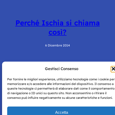
Perché Ischia si chiama
così?
6 Dicembre 2014
Gestisci Consenso
Per fornire le migliori esperienze, utilizziamo tecnologie come i cookie per
memorizzare e/o accedere alle informazioni del dispositivo. Il consenso a
queste tecnologie ci permetterà di elaborare dati come il comportamento
di navigazione o ID unici su questo sito. Non acconsentire o ritirare il
Storie di Napoli è una testata registrata presso il tribunale di
consenso può influire negativamente su alcune caratteristiche e funzioni.
Napoli con autorizzazione numero 38 del 25/9/2019.
Tutte le immagini e i contenuti su questo sito sono forniti
per mero scopo didattico e informativo.
Privacy
Accetta
Tutti i diritti riservati, ogni tentativo di copia sarà
Policy