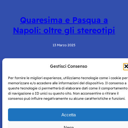
Quaresima e Pasqua a
Napoli: oltre gli stereotipi
13 Marzo 2025
Gestisci Consenso
Per fornire le migliori esperienze, utilizziamo tecnologie come i cookie per
memorizzare e/o accedere alle informazioni del dispositivo. Il consenso a
queste tecnologie ci permetterà di elaborare dati come il comportamento
di navigazione o ID unici su questo sito. Non acconsentire o ritirare il
consenso può influire negativamente su alcune caratteristiche e funzioni.
Storie di Napoli è una testata registrata presso il tribunale di
Napoli con autorizzazione numero 38 del 25/9/2019.
Tutte le immagini e i contenuti su questo sito sono forniti
Accetta
per mero scopo didattico e informativo.
Privacy
Tutti i diritti riservati, ogni tentativo di copia sarà
Policy
perseguito secondo i termini di legge. Si nega l’utilizzo delle
Nega