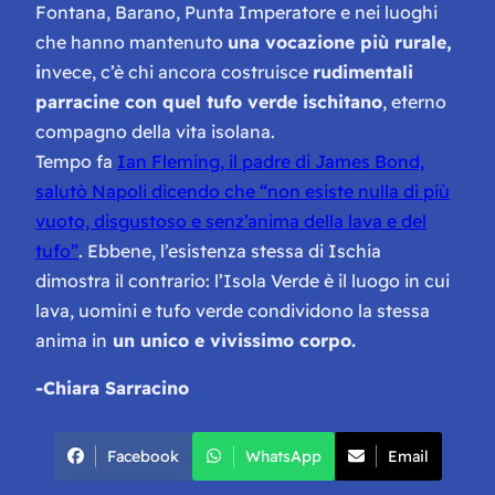
Fontana, Barano, Punta Imperatore e nei luoghi
che hanno mantenuto
una vocazione più rurale,
i
nvece, c’è chi ancora costruisce
rudimentali
parracine con quel tufo verde ischitano
, eterno
compagno della vita isolana.
Tempo fa
Ian Fleming, il padre di James Bond,
salutò Napoli dicendo che “non esiste nulla di più
vuoto, disgustoso e senz’anima della lava e del
tufo”
. Ebbene, l’esistenza stessa di Ischia
dimostra il contrario: l’Isola Verde è il luogo in cui
lava, uomini e tufo verde condividono la stessa
anima in
un unico e vivissimo corpo.
-Chiara Sarracino
Facebook
WhatsApp
Email