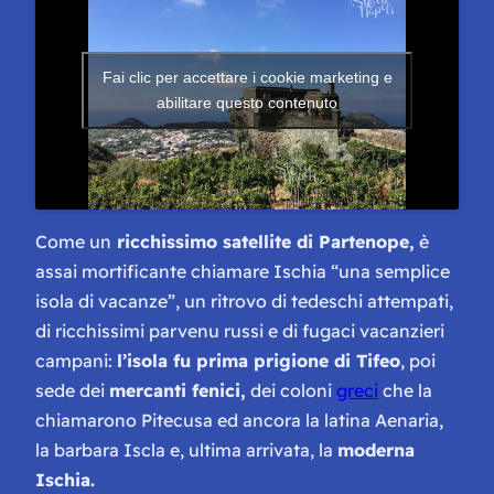
Fai clic per accettare i cookie marketing e
abilitare questo contenuto
Come un
ricchissimo satellite di Partenope,
è
assai mortificante chiamare Ischia “una semplice
isola di vacanze”, un ritrovo di tedeschi attempati,
di ricchissimi parvenu russi e di fugaci vacanzieri
campani:
l’isola fu prima prigione di Tifeo
, poi
sede dei
mercanti fenici,
dei coloni
greci
che la
chiamarono
Pitecusa
ed ancora la latina
Aenaria
,
la barbara
Iscla
e, ultima arrivata, la
moderna
Ischia.