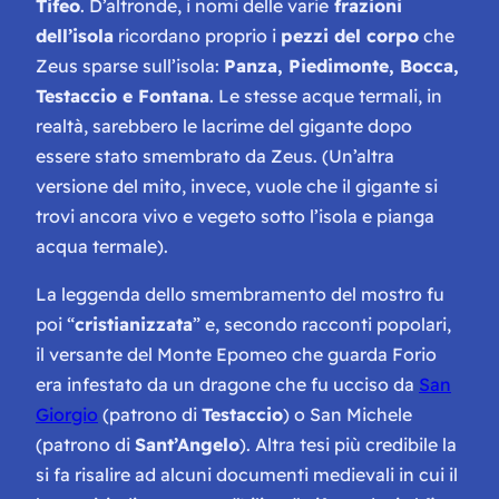
Tifeo
. D’altronde, i nomi delle varie
frazioni
dell’isola
ricordano proprio i
pezzi del corpo
che
Zeus sparse sull’isola:
Panza, Piedimonte, Bocca,
Testaccio e Fontana
. Le stesse acque termali, in
realtà, sarebbero le lacrime del gigante dopo
essere stato smembrato da Zeus. (Un’altra
versione del mito, invece, vuole che il gigante si
trovi ancora vivo e vegeto sotto l’isola e pianga
acqua termale).
La leggenda dello smembramento del mostro fu
poi “
cristianizzata
” e, secondo racconti popolari,
il versante del Monte Epomeo che guarda Forio
era infestato da un dragone che fu ucciso da
San
Giorgio
(patrono di
Testaccio
) o San Michele
(patrono di
Sant’Angelo
). Altra tesi più credibile la
si fa risalire ad alcuni documenti medievali in cui il