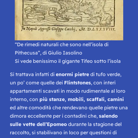
“De rimedi naturali che sono nell’isola di
Pithecusa”, di Giulio Iasolino
Si vede benissimo il gigante Tifeo sotto l’isola
Si trattava infatti di
enormi pietre
di tufo verde,
un po’ come quelle dei
Flintstones
, con interi
appartamenti scavati in modo rudimentale al loro
interno, con
più stanze, mobili, scaffali, camini
ed altre comodità che rendevano quelle pietre una
dimora eccellente per i contadini che,
salendo
sulle vette dell’Epomeo
durante la stagione del
raccolto, si stabilivano in loco per questioni di