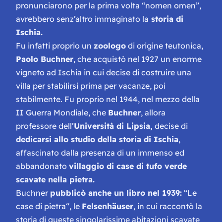
pronunciarono per la prima volta “nomen omen”,
avrebbero senz’altro immaginato la
storia di
Ischia.
Fu infatti proprio un
zoologo
di origine teutonica,
Paolo Buchner
, che acquistò nel 1927 un enorme
vigneto ad Ischia in cui decise di costruire una
villa per stabilirsi prima per vacanze, poi
stabilmente. Fu proprio nel 1944, nel mezzo della
II Guerra Mondiale, che
Buchner
, allora
professore dell’
Università di Lipsia,
decise di
dedicarsi allo studio della storia di Ischia
,
affascinato dalla presenza di un immenso ed
abbandonato
villaggio di case di tufo verde
scavate nella pietra.
Buchner
pubblicò anche un libro nel 1939:
“
Le
case di pietra
“, le
Felsenhäuser
, in cui raccontò la
storia di queste singolarissime abitazioni scavate