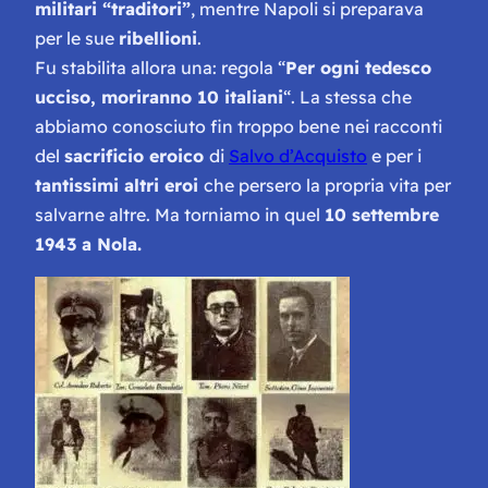
militari “traditori”
, mentre Napoli si preparava
per le sue
ribellioni
.
Fu stabilita allora una: regola “
Per ogni tedesco
ucciso, moriranno 10 italiani
“. La stessa che
abbiamo conosciuto fin troppo bene nei racconti
del
sacrificio eroico
di
Salvo d’Acquisto
e per i
tantissimi altri eroi
che persero la propria vita per
salvarne altre. Ma torniamo in quel
10 settembre
1943 a Nola.