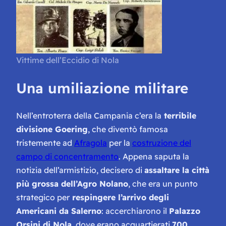
Vittime dell’Eccidio di Nola
Una umiliazione militare
Nell’entroterra della Campania c’era la
terribile
divisione Goering
, che diventò famosa
tristemente ad
Afragola
per la
costruzione del
campo di concentramento
. Appena saputa la
notizia dell’armistizio, decisero di
assaltare la città
più grossa dell’Agro Nolano
, che era un punto
strategico per
respingere l’arrivo degli
Americani da Salerno
: accerchiarono il
Palazzo
Orsini di Nola
, dove erano acquartierati
700