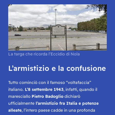
La targa che ricorda l’Eccidio di Nola
L’armistizio e la confusione
Tutto cominciò con il famoso “voltafaccia”
italiano.
L’8 settembre 1943
, infatti, quando il
maresciallo
Pietro Badoglio
dichiarò
ufficialmente
l’armistizio fra Italia e potenze
alleate
, l’intero paese cadde in una profonda