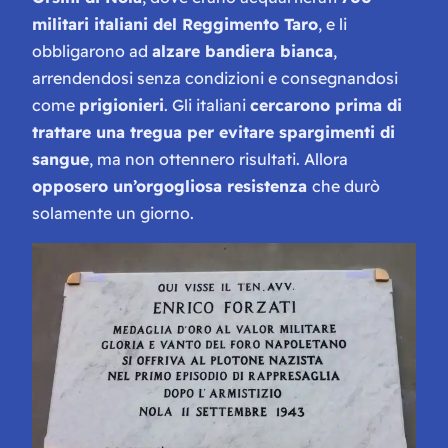
militari italiani del Reggimento Taro
, e li
obbligarono ad
alzare bandiera bianca
,
arrendendosi senza condizioni e consegnandosi
come
prigionieri
. Gli italiani
cercarono prima di
trattare una tregua per evitare spargimenti di
sangue
, ma non ottennero risultati. Allora
opposero un’orgogliosa resistenza
che durò
solamente un giorno.