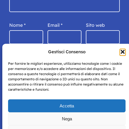
Nome
*
Email
*
Sito web
Gestisci Consenso
Per fornire le migliori esperienze, utilizziamo tecnologie come i cookie
per memorizzare e/o accedere alle informazioni del dispositivo. Il
consenso a queste tecnologie ci permetterà di elaborare dati come il
comportamento di navigazione o ID unici su questo sito. Non
acconsentire o ritirare il consenso può influire negativamente su alcune
caratteristiche e funzioni.
Storie di Napoli è una testata registrata presso il tribunale di
Accetta
Napoli con autorizzazione numero 38 del 25/9/2019.
Tutte le immagini e i contenuti su questo sito sono forniti
Nega
per mero scopo didattico e informativo.
Privacy
Tutti i diritti riservati, ogni tentativo di copia sarà
Policy