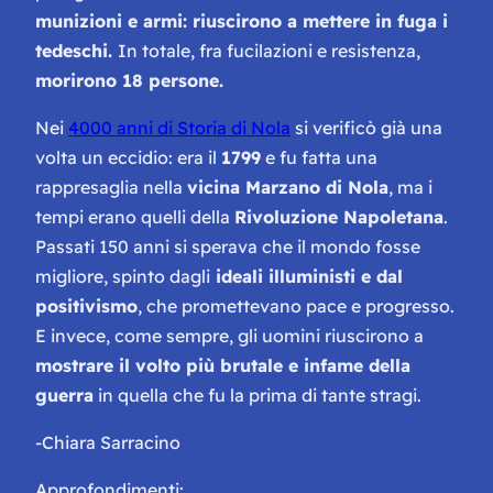
munizioni e armi: riuscirono a mettere in fuga i
tedeschi.
In totale, fra fucilazioni e resistenza,
morirono 18 persone.
Nei
4000 anni di Storia di Nola
si verificò già una
volta un eccidio: era il
1799
e fu fatta una
rappresaglia nella
vicina Marzano di Nola
, ma i
tempi erano quelli della
Rivoluzione Napoletana
.
Passati 150 anni si sperava che il mondo fosse
migliore, spinto dagli
ideali illuministi e dal
positivismo
, che promettevano pace e progresso.
E invece, come sempre, gli uomini riuscirono a
mostrare il volto più brutale e infame della
guerra
in quella che fu la prima di tante stragi.
-Chiara Sarracino
Approfondimenti: