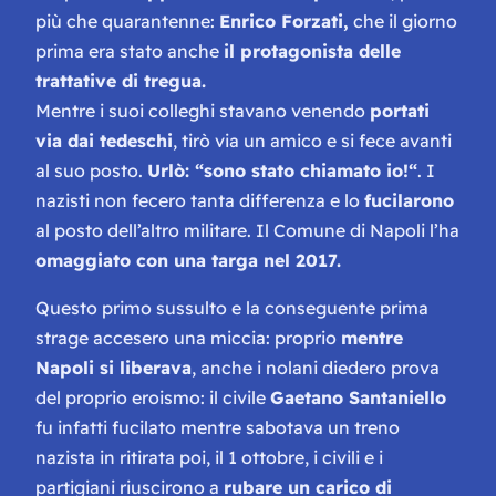
più che quarantenne:
Enrico Forzati,
che il giorno
prima era stato anche
il protagonista delle
trattative di tregua.
Mentre i suoi colleghi stavano venendo
portati
via dai tedeschi
, tirò via un amico e si fece avanti
al suo posto.
Urlò: “
sono stato chiamato io!
“
. I
nazisti non fecero tanta differenza e lo
fucilarono
al posto dell’altro militare. Il Comune di Napoli l’ha
omaggiato con una targa nel 2017.
Questo primo sussulto e la conseguente prima
strage accesero una miccia: proprio
mentre
Napoli si liberava
, anche i nolani diedero prova
del proprio eroismo: il civile
Gaetano Santaniello
fu infatti fucilato mentre sabotava un treno
nazista in ritirata poi, il 1 ottobre, i civili e i
partigiani riuscirono a
rubare un carico di