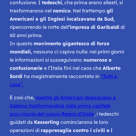
confusione. I
tedeschi
, che prima erano alleati, si
trasformarono nel
nemico
. Nel frattempo
gli
Americani e gli Inglesi incalzavano da Sud,
ripercorrendo le rotte dell
‘impresa di Garibaldi
di
60 anni prima.
In questo
movimento gigantesco di forze
mondiali,
nessuno ci capiva nulla: nei primi giorni
le informazioni si susseguivano
numerose e
confusionarie
e l’Italia finì nel caos che
Alberto
Sordi
ha magistralmente raccontato in
“Tutti a
casa”.
È così che,
mentre gli Americani sbarcavano a
Salerno trasformandola nella prima capitale
provvisoria del nuovo Regno d’Italia
, i tedeschi
guidati da
Kesserling
cominciarono le loro
operazioni di
rappresaglia contro i civili e i