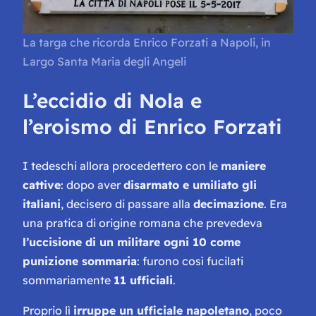
La targa che ricorda Enrico Forzati a Napoli, in
Largo Santa Maria degli Angeli
L’eccidio di Nola e
l’eroismo di Enrico Forzati
I tedeschi allora procedettero con le
maniere
cattive
: dopo aver
disarmato e umiliato gli
italiani
, decisero di passare alla
decimazione
. Era
una pratica di origine romana che prevedeva
l’uccisione di un militare ogni 10 come
punizione sommaria
: furono così fucilati
sommariamente
11 ufficiali
.
Proprio lì
irruppe un ufficiale napoletano
, poco