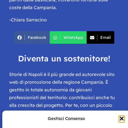
coste della Campania.
-Chiara Sarracino
Facebook
WhatsApp
Email
Diventa un sostenitore!
Storie di Napoli è il più grande ed autorevole sito
web di promozione della regione Campania. È
gestito in totale autonomia da giovani
professionisti del territorio: contribuisci anche tu
alla crescita del progetto. Per te, con un piccolo
contributo, ci saranno numerosissimi vantaggi:
Gestisci Consenso
tessera di Storie Campane, libri e magazine gratis