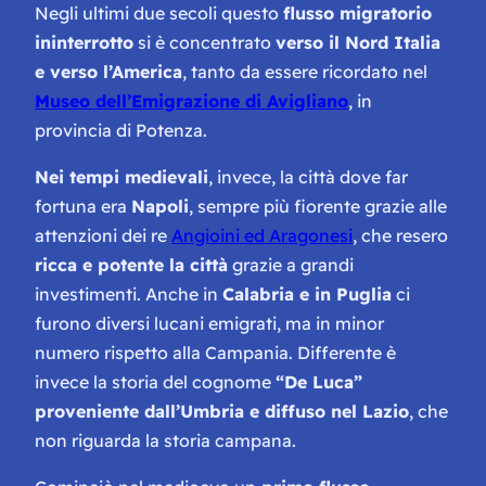
Negli ultimi due secoli questo
flusso migratorio
ininterrotto
si è concentrato
verso il Nord Italia
e verso l’America
, tanto da essere ricordato nel
Museo dell’Emigrazione di Avigliano
, in
provincia di Potenza.
Nei tempi medievali
, invece, la città dove far
fortuna era
Napoli
, sempre più fiorente grazie alle
attenzioni dei re
Angioini ed Aragonesi
, che resero
ricca e potente la città
grazie a grandi
investimenti. Anche in
Calabria e in Puglia
ci
furono diversi lucani emigrati, ma in minor
numero rispetto alla Campania. Differente è
invece la storia del cognome
“De Luca”
proveniente dall’Umbria e diffuso nel Lazio
, che
non riguarda la storia campana.