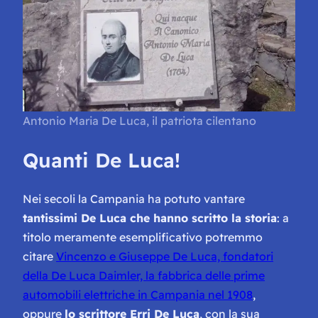
Antonio Maria De Luca, il patriota cilentano
Quanti De Luca!
Nei secoli la Campania ha potuto vantare
tantissimi De Luca che hanno scritto la storia
: a
titolo meramente esemplificativo potremmo
citare
Vincenzo e Giuseppe De Luca, fondatori
della De Luca Daimler, la fabbrica delle prime
automobili elettriche in Campania nel 1908
,
oppure
lo scrittore Erri De Luca
, con la sua