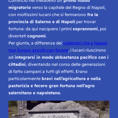
Cominciò nel medioevo un
primo flusso
migratorio
verso la capitale del Regno di Napoli,
con moltissimi lucani che si fermarono
fra la
provincia di Salerno e di Napoli
per trovar
fortuna: da qui nacquero i primi
soprannomi
, poi
diventati
cognomi
.
Per giunta, a differenza dei
calabresi che a Napoli
non furono accolti con favore
, i lucani riuscirono
ad
integrarsi in modo abbastanza pacifico con i
cittadini
, diventando nel corso delle generazioni
di fatto campani a tutti gli effetti. Erano
particolarmente
bravi nell’agricoltura e nella
pastorizia e fecero gran fortuna nell’agro
salernitano e napoletano
.