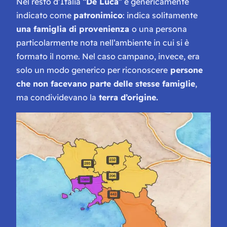
Nel resto d’Italia “
De Luca
” è genericamente
indicato come
patronimico
: indica solitamente
una famiglia di provenienza
o una persona
particolarmente nota nell’ambiente in cui si è
formato il nome. Nel caso campano, invece, era
solo un modo generico per riconoscere
persone
che non facevano parte delle stesse famiglie
,
ma condividevano la
terra d’origine.