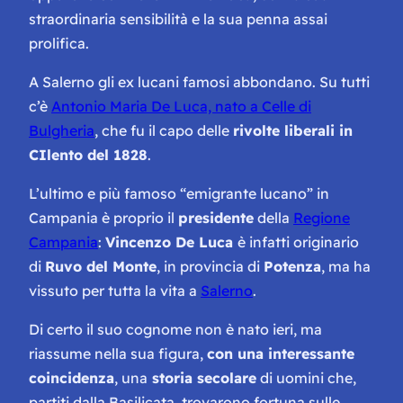
straordinaria sensibilità e la sua penna assai
prolifica.
A Salerno gli ex lucani famosi abbondano. Su tutti
c’è
Antonio Maria De Luca, nato a Celle di
Bulgheria
, che fu il capo delle
rivolte liberali in
CIlento del 1828
.
L’ultimo e più famoso “emigrante lucano” in
Campania è proprio il
presidente
della
Regione
Campania
:
Vincenzo De Luca
è infatti originario
di
Ruvo del Monte
, in provincia di
Potenza
, ma ha
vissuto per tutta la vita a
Salerno
.
Di certo il suo cognome non è nato ieri, ma
riassume nella sua figura,
con una interessante
coincidenza
, una
storia secolare
di uomini che,
partiti dalla Basilicata, trovarono fortuna sulle