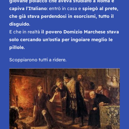
giovane polacco che aveva studiato a Roma e
capiva l’Italiano
: entrò in casa e
spiegò al prete,
che già stava perdendosi in esorcismi, tutto il
disguido
.
E che in realtà
il povero Domizio Marchese stava
solo cercando un’ostia per ingoiare meglio le
pillole.
Scoppiarono tutti a ridere.