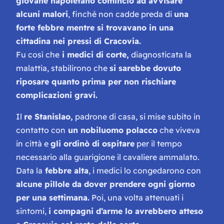
giovane napoletano cominciò ad avvisare
alcuni malori
, finché non cadde preda di
una
forte febbre mentre si trovavano in una
cittadina nei pressi di Cracovia.
Fu così che
i medici di corte,
diagnosticata la
malattia, stabilirono che
si sarebbe dovuto
riposare quanto prima per non rischiare
complicazioni gravi.
Il
re Stanislao,
padrone di casa, si mise subito in
contatto con
un nobiluomo polacco
che viveva
in città e
gli ordinò di ospitare
per il tempo
necessario alla guarigione il cavaliere ammalato.
Data la
febbre alta
, i medici lo congedarono con
alcune pillole da dover prendere ogni giorno
per una settimana.
Poi, una volta attenuati i
sintomi,
i compagni d’arme lo avrebbero atteso