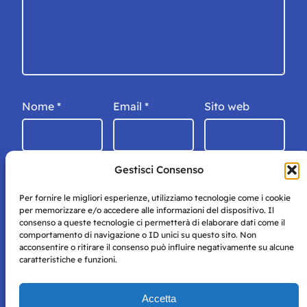
Nome
*
Email
*
Sito web
Gestisci Consenso
Per fornire le migliori esperienze, utilizziamo tecnologie come i cookie
per memorizzare e/o accedere alle informazioni del dispositivo. Il
consenso a queste tecnologie ci permetterà di elaborare dati come il
comportamento di navigazione o ID unici su questo sito. Non
acconsentire o ritirare il consenso può influire negativamente su alcune
caratteristiche e funzioni.
Storie di Napoli è una testata registrata presso il tribunale di
Accetta