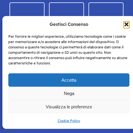
Gestisci Consenso
Per fornire le migliori esperienze, utilizziamo tecnologie come i cookie
per memorizzare e/o accedere alle informazioni del dispositivo. Il
consenso a queste tecnologie ci permetterà di elaborare dati come il
comportamento di navigazione o ID unici su questo sito. Non
acconsentire o ritirare il consenso può influire negativamente su alcune
caratteristiche e funzioni.
Storie di Napoli è una testata registrata presso il tribunale di
Accetta
Napoli con autorizzazione numero 38 del 25/9/2019.
Tutte le immagini e i contenuti su questo sito sono forniti
Nega
per mero scopo didattico e informativo.
Privacy
Tutti i diritti riservati, ogni tentativo di copia sarà
Policy
Visualizza le preferenze
perseguito secondo i termini di legge. Si nega l’utilizzo delle
informazioni in questo sito web per addestramento AI e
qualsiasi altro tipo di prodotto informatico.
Cookie Policy