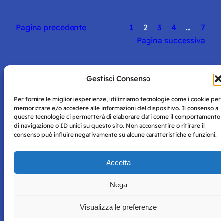
Pagina precedente
1
2
3
4
…
7
Pagina successiva
Gestisci Consenso
Per fornire le migliori esperienze, utilizziamo tecnologie come i cookie per
Storie di Napoli è una testata registrata presso il tribunale di
memorizzare e/o accedere alle informazioni del dispositivo. Il consenso a
Napoli con autorizzazione numero 38 del 25/9/2019.
queste tecnologie ci permetterà di elaborare dati come il comportamento
Tutte le immagini e i contenuti su questo sito sono forniti
di navigazione o ID unici su questo sito. Non acconsentire o ritirare il
per mero scopo didattico e informativo.
Privacy
consenso può influire negativamente su alcune caratteristiche e funzioni.
Tutti i diritti riservati, ogni tentativo di copia sarà
Policy
perseguito secondo i termini di legge. Si nega l’utilizzo delle
informazioni in questo sito web per addestramento AI e
Accetta
qualsiasi altro tipo di prodotto informatico.
Nega
Visualizza le preferenze