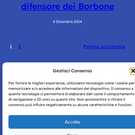
difensore dei Borbone
6 Dicembre 2014
1
2
Pagina successiva
Gestisci Consenso
Per fornire le migliori esperienze, utilizziamo tecnologie come i cookie per
Storie di Napoli è una testata registrata presso il tribunale di
memorizzare e/o accedere alle informazioni del dispositivo. Il consenso a
Napoli con autorizzazione numero 38 del 25/9/2019.
queste tecnologie ci permetterà di elaborare dati come il comportamento
Tutte le immagini e i contenuti su questo sito sono forniti
di navigazione o ID unici su questo sito. Non acconsentire o ritirare il
per mero scopo didattico e informativo.
Privacy
consenso può influire negativamente su alcune caratteristiche e funzioni.
Tutti i diritti riservati, ogni tentativo di copia sarà
Policy
perseguito secondo i termini di legge. Si nega l’utilizzo delle
informazioni in questo sito web per addestramento AI e
Accetta
qualsiasi altro tipo di prodotto informatico.