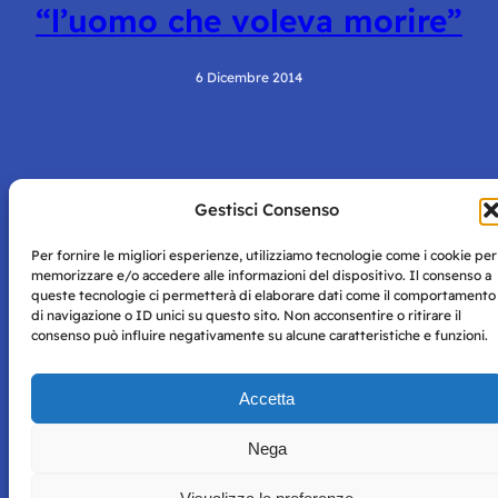
“l’uomo che voleva morire”
6 Dicembre 2014
Gestisci Consenso
Per fornire le migliori esperienze, utilizziamo tecnologie come i cookie per
memorizzare e/o accedere alle informazioni del dispositivo. Il consenso a
Storie di Napoli è una testata registrata presso il tribunale di
queste tecnologie ci permetterà di elaborare dati come il comportamento
Napoli con autorizzazione numero 38 del 25/9/2019.
di navigazione o ID unici su questo sito. Non acconsentire o ritirare il
Tutte le immagini e i contenuti su questo sito sono forniti
consenso può influire negativamente su alcune caratteristiche e funzioni.
per mero scopo didattico e informativo.
Privacy
Tutti i diritti riservati, ogni tentativo di copia sarà
Policy
perseguito secondo i termini di legge. Si nega l’utilizzo delle
Accetta
informazioni in questo sito web per addestramento AI e
qualsiasi altro tipo di prodotto informatico.
Nega