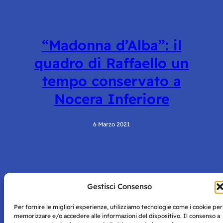
“Madonna d’Alba”: il
quadro di Raffaello un
tempo conservato a
Nocera Inferiore
6 Marzo 2021
Gestisci Consenso
Per fornire le migliori esperienze, utilizziamo tecnologie come i cookie per
memorizzare e/o accedere alle informazioni del dispositivo. Il consenso a
Storie di Napoli è una testata registrata presso il tribunale di