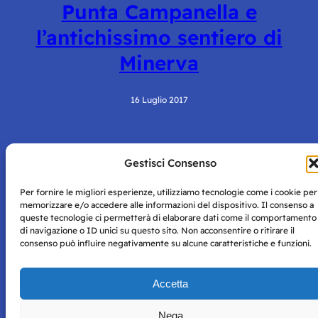
Punta Campanella e
l’antichissimo sentiero di
Minerva
16 Luglio 2017
Gestisci Consenso
Per fornire le migliori esperienze, utilizziamo tecnologie come i cookie per
memorizzare e/o accedere alle informazioni del dispositivo. Il consenso a
queste tecnologie ci permetterà di elaborare dati come il comportamento
di navigazione o ID unici su questo sito. Non acconsentire o ritirare il
Storie di Napoli è una testata registrata presso il tribunale di
consenso può influire negativamente su alcune caratteristiche e funzioni.
Napoli con autorizzazione numero 38 del 25/9/2019.
Tutte le immagini e i contenuti su questo sito sono forniti
per mero scopo didattico e informativo.
Privacy
Accetta
Tutti i diritti riservati, ogni tentativo di copia sarà
Policy
perseguito secondo i termini di legge. Si nega l’utilizzo delle
informazioni in questo sito web per addestramento AI e
Nega