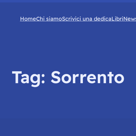
Home
Chi siamo
Scrivici una dedica
Libri
News
Tag:
Sorrento