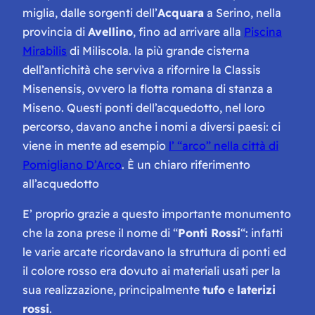
miglia, dalle sorgenti dell’
Acquara
a Serino, nella
provincia di
Avellino
, fino ad arrivare alla
Piscina
Mirabilis
di Miliscola. la più grande cisterna
dell’antichità che serviva a rifornire la Classis
Misenensis, ovvero la flotta romana di stanza a
Miseno. Questi ponti dell’acquedotto, nel loro
percorso, davano anche i nomi a diversi paesi: ci
viene in mente ad esempio
l’ “arco” nella città di
Pomigliano D’Arco
. È un chiaro riferimento
all’acquedotto
E’ proprio grazie a questo importante monumento
che la zona prese il nome di “
Ponti Rossi
“: infatti
le varie arcate ricordavano la struttura di ponti ed
il colore rosso era dovuto ai materiali usati per la
sua realizzazione, principalmente
tufo
e
laterizi
rossi
.