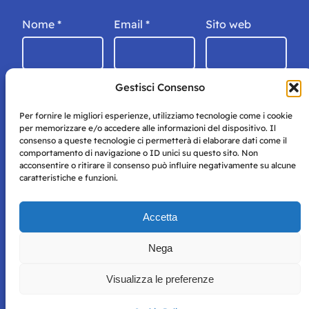
Nome
*
Email
*
Sito web
Gestisci Consenso
Per fornire le migliori esperienze, utilizziamo tecnologie come i cookie
per memorizzare e/o accedere alle informazioni del dispositivo. Il
consenso a queste tecnologie ci permetterà di elaborare dati come il
comportamento di navigazione o ID unici su questo sito. Non
acconsentire o ritirare il consenso può influire negativamente su alcune
caratteristiche e funzioni.
Storie di Napoli è una testata registrata presso il tribunale di
Accetta
Napoli con autorizzazione numero 38 del 25/9/2019.
Tutte le immagini e i contenuti su questo sito sono forniti
Nega
per mero scopo didattico e informativo.
Privacy
Tutti i diritti riservati, ogni tentativo di copia sarà
Policy
Visualizza le preferenze
perseguito secondo i termini di legge. Si nega l’utilizzo delle
informazioni in questo sito web per addestramento AI e
qualsiasi altro tipo di prodotto informatico.