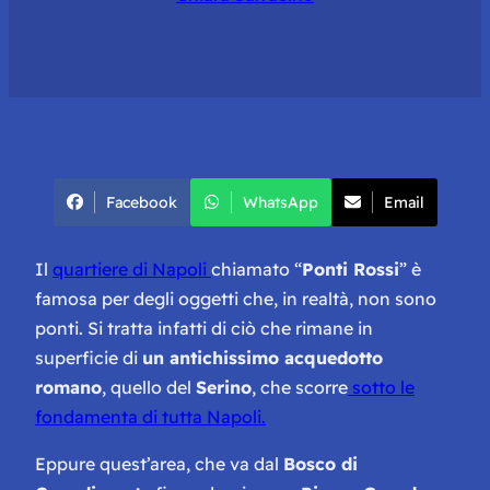
Facebook
WhatsApp
Email
Il
quartiere di Napoli
chiamato “
Ponti Rossi
” è
famosa per degli oggetti che, in realtà, non sono
ponti. Si tratta infatti di ciò che rimane in
superficie di
un antichissimo acquedotto
romano
, quello del
Serino
, che scorre
sotto le
fondamenta di tutta Napoli.
Eppure quest’area, che va dal
Bosco di