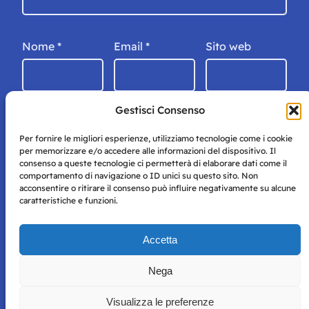
Nome
*
Email
*
Sito web
Gestisci Consenso
Per fornire le migliori esperienze, utilizziamo tecnologie come i cookie
per memorizzare e/o accedere alle informazioni del dispositivo. Il
consenso a queste tecnologie ci permetterà di elaborare dati come il
comportamento di navigazione o ID unici su questo sito. Non
acconsentire o ritirare il consenso può influire negativamente su alcune
caratteristiche e funzioni.
Storie di Napoli è una testata registrata presso il tribunale di
Accetta
Napoli con autorizzazione numero 38 del 25/9/2019.
Tutte le immagini e i contenuti su questo sito sono forniti
Nega
per mero scopo didattico e informativo.
Privacy
Tutti i diritti riservati, ogni tentativo di copia sarà
Policy
Visualizza le preferenze
perseguito secondo i termini di legge. Si nega l’utilizzo delle