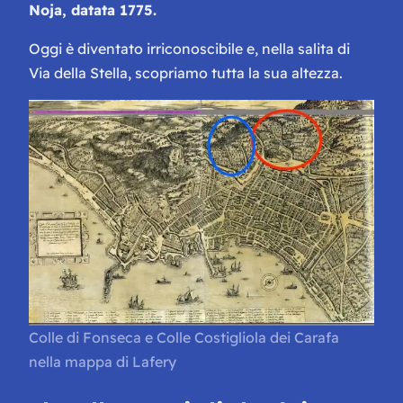
Noja, datata 1775.
Oggi è diventato irriconoscibile e, nella salita di
Via della Stella, scopriamo tutta la sua altezza.
Colle di Fonseca e Colle Costigliola dei Carafa
nella mappa di Lafery