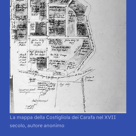
La mappa della Costigliola dei Carafa nel XVII
secolo, autore anonimo