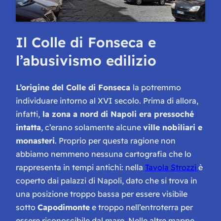
Il Colle di Fonseca e
l’abusivismo edilizio
L’origine del Colle di Fonseca
la potremmo
individuare intorno al XVI secolo. Prima di allora,
infatti,
la zona a nord di Napoli era pressoché
intatta
, c’erano solamente alcune
ville nobiliari e
monasteri
. Proprio per questa ragione non
abbiamo nemmeno nessuna cartografia che lo
rappresenta in tempi antichi: nella
Tavola Strozzi
è
coperto dai palazzi di Napoli, dato che si trova in
una posizione troppo bassa per essere visibile
sotto
Capodimonte
e troppo nell’entroterra per
essere riconoscibile dal mare. Nelle altre mappe