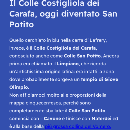
Il Colle Costigliola dei
Carafa, oggi diventato San
Potito
Quello cerchiato in blu nella carta di Lafrery,
invece, è il
Colle Costigliola dei Carafa
,
conosciuto anche come
Colle San Potito.
Ancora
prima era chiamato il
Limpiano
, che ricorda
un’antichissima origine latina: era infatti la zona
dove probabilmente sorgeva un
tempio di Giove
Olimpio.
Non affidiamoci molto alle proporzioni della
mappa cinquecentesca, perché sono
completamente sballate: il
Colle San Potito
comincia con il
Cavone
e finisce con
Materdei
ed
è alla base della
più grossa collina del Vomero.