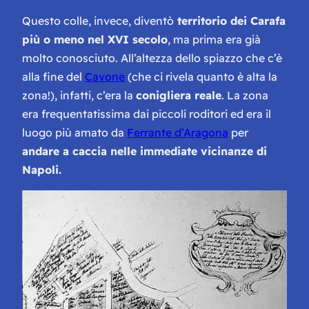
Questo colle, invece, diventò
territorio dei Carafa
più o meno nel XVI secolo
, ma prima era già
molto conosciuto. All’altezza dello spiazzo che c’è
alla fine del
Cavone
(che ci rivela quanto è alta la
zona!), infatti, c’era la
conigliera reale
. La zona
era frequentatissima dai piccoli roditori ed era il
luogo più amato da
Ferrante d’Aragona
per
andare a caccia nelle immediate vicinanze di
Napoli.