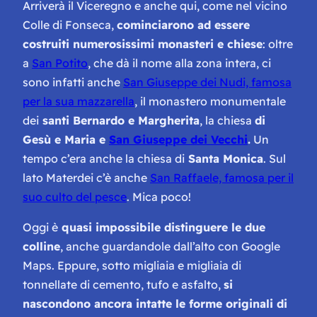
Arriverà il Viceregno e anche qui, come nel vicino
Colle di Fonseca,
cominciarono ad essere
costruiti numerosissimi monasteri e chiese
: oltre
a
San Potito
, che dà il nome alla zona intera, ci
sono infatti anche
San Giuseppe dei Nudi, famosa
per la sua mazzarella
, il monastero monumentale
dei
santi Bernardo e Margherita
, la chiesa
di
Gesù e Maria e
San Giuseppe dei Vecchi
.
Un
tempo c’era anche la chiesa di
Santa Monica
. Sul
lato Materdei c’è anche
San Raffaele, famosa per il
suo culto del pesce
. Mica poco!
Oggi è
quasi impossibile distinguere le due
colline
, anche guardandole dall’alto con Google
Maps. Eppure, sotto migliaia e migliaia di
tonnellate di cemento, tufo e asfalto,
si
nascondono ancora intatte le forme originali di