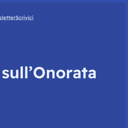
letter
Scrivici
sull’Onorata