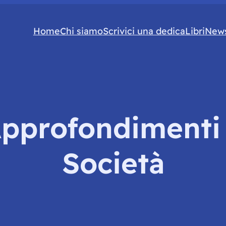
Home
Chi siamo
Scrivici una dedica
Libri
News
pprofondimenti 
Società