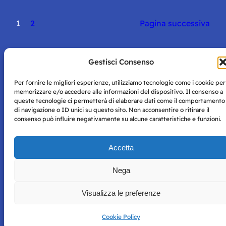
1
2
Pagina successiva
Gestisci Consenso
Per fornire le migliori esperienze, utilizziamo tecnologie come i cookie per
Storie di Napoli è una testata registrata presso il tribunale di
memorizzare e/o accedere alle informazioni del dispositivo. Il consenso a
Napoli con autorizzazione numero 38 del 25/9/2019.
queste tecnologie ci permetterà di elaborare dati come il comportamento
Tutte le immagini e i contenuti su questo sito sono forniti
di navigazione o ID unici su questo sito. Non acconsentire o ritirare il
per mero scopo didattico e informativo.
Privacy
consenso può influire negativamente su alcune caratteristiche e funzioni.
Tutti i diritti riservati, ogni tentativo di copia sarà
Policy
perseguito secondo i termini di legge. Si nega l’utilizzo delle
Accetta
informazioni in questo sito web per addestramento AI e
qualsiasi altro tipo di prodotto informatico.
Nega
Visualizza le preferenze
Cookie Policy