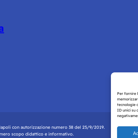
a
Per fornire 
memorizzare
tecnologie 
ID unici su 
negativament
i Napoli con autorizzazione numero 38 del 25/9/2019.
Ac
r mero scopo didattico e informativo.