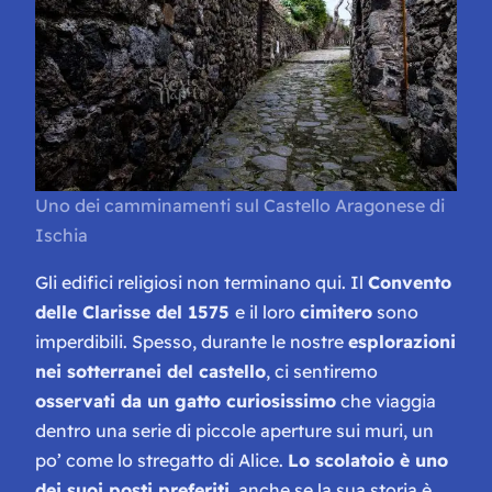
Uno dei camminamenti sul Castello Aragonese di
Ischia
Gli edifici religiosi non terminano qui. Il
Convento
delle Clarisse del 1575
e il loro
cimitero
sono
imperdibili. Spesso, durante le nostre
esplorazioni
nei sotterranei del castello
, ci sentiremo
osservati da un gatto curiosissimo
che viaggia
dentro una serie di piccole aperture sui muri, un
po’ come lo stregatto di Alice.
Lo scolatoio è uno
dei suoi posti preferiti
, anche se la sua storia è