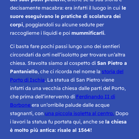
decisamente macabra: era infatti il luogo in cui
le
suore eseguivano le pratiche di scolatura dei
corpi
, poggiandoli su alcune sedute per
raccoglierne i liquidi e poi
mummificarli
.
Ci basta fare pochi passi lungo uno dei sentieri
circondati da orti nell’isolotto per trovare un’altra
chiesa. Stavolta siamo al cospetto di
San Pietro a
Pantaniello
, che ci ricorda nel nome la
storia del
Porto di Ischia
. La statua di San Pietro viene
infatti da una vecchia chiesa dalle parti del Porto,
che prima dell’intervento di
Ferdinando II di
Borbone
era un’orribile palude dalle acque
stagnanti, con
una piccola isoletta al centro.
Dopo
i lavori la statua fu portata qui, anche se
la chiesa
è molto più antica: risale al 1564!