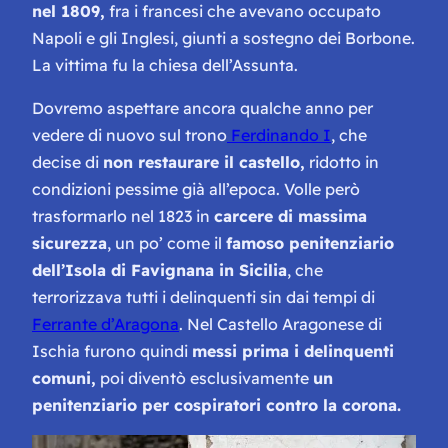
nel 1809,
fra i francesi che avevano occupato
Napoli e gli Inglesi, giunti a sostegno dei Borbone.
La vittima fu la chiesa dell’Assunta.
Dovremo aspettare ancora qualche anno per
vedere di nuovo sul trono
Ferdinando I
, che
decise di
non restaurare il castello,
ridotto in
condizioni pessime già all’epoca. Volle però
trasformarlo nel 1823 in
carcere di massima
sicurezza
, un po’ come il
famoso penitenziario
dell’Isola di Favignana in Sicilia
, che
terrorizzava tutti i delinquenti sin dai tempi di
Ferrante d’Aragona
. Nel Castello Aragonese di
Ischia furono quindi
messi prima i delinquenti
comuni,
poi diventò esclusivamente
un
penitenziario per cospiratori contro la corona.