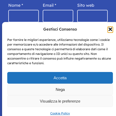
Nome
*
Email
*
Sito web
Gestisci Consenso
Per fornire le migliori esperienze, utilizziamo tecnologie come i cookie
per memorizzare e/o accedere alle informazioni del dispositivo. Il
consenso a queste tecnologie ci permetterà di elaborare dati come il
comportamento di navigazione o ID unici su questo sito. Non
acconsentire o ritirare il consenso può influire negativamente su alcune
caratteristiche e funzioni.
Storie di Napoli è una testata registrata presso il tribunale di
Accetta
Napoli con autorizzazione numero 38 del 25/9/2019.
Tutte le immagini e i contenuti su questo sito sono forniti
Nega
per mero scopo didattico e informativo.
Privacy
Tutti i diritti riservati, ogni tentativo di copia sarà
Policy
Visualizza le preferenze
perseguito secondo i termini di legge. Si nega l’utilizzo delle
informazioni in questo sito web per addestramento AI e
qualsiasi altro tipo di prodotto informatico.
Cookie Policy