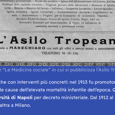
 “La Medicina sociale” in cui si pubblicizza l’Asilo 
he con interventi più concreti: nel 1913 fu promoto
le cause dell’elevata mortalità infantile dell’epoca.
rsità di Napoli
per decreto ministeriale. Dal 1912 al 
altra a Milano.