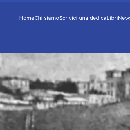
Home
Chi siamo
Scrivici una dedica
Libri
News