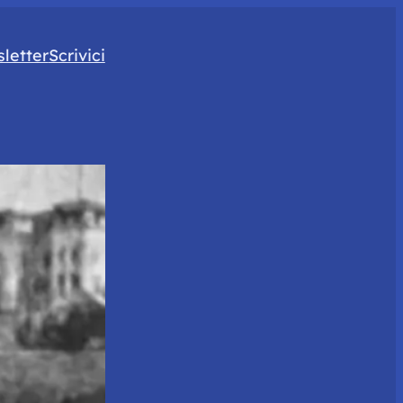
letter
Scrivici