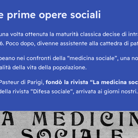
 le prime opere sociali
 una volta ottenuta la maturità classica decise di int
06. Poco dopo, divenne assistente alla cattedra di p
peano nei confronti della “medicina sociale”, una nov
alità della vita della popolazione.
Pasteur di Parigi,
fondò la rivista “
La medicina soc
lla rivista “
Difesa sociale
“, arrivata ai giorni nostr