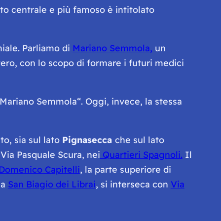
atto centrale e più famoso è intitolato
ale. Parliamo di
Mariano Semmola,
un
tero, con lo scopo di formare i futuri medici
 Mariano Semmola
“. Oggi, invece, la stessa
o, sia sul lato
Pignasecca
che sul lato
 Via Pasquale Scura, nei
Quartieri Spagnoli.
Il
Domenico Capitelli
, la parte superiore di
ia
San Biagio dei Librai
, si interseca con
Via