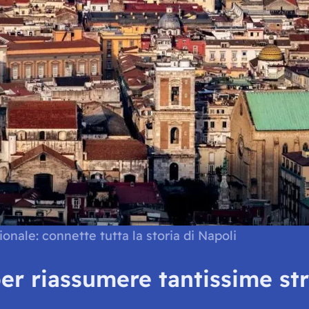
onale: connette tutta la storia di Napoli
r riassumere tantissime stra