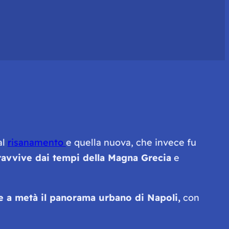
al
risanamento
e quella nuova, che invece fu
avvive dai tempi della Magna Grecia
e
re a metà il panorama urbano di Napoli,
con