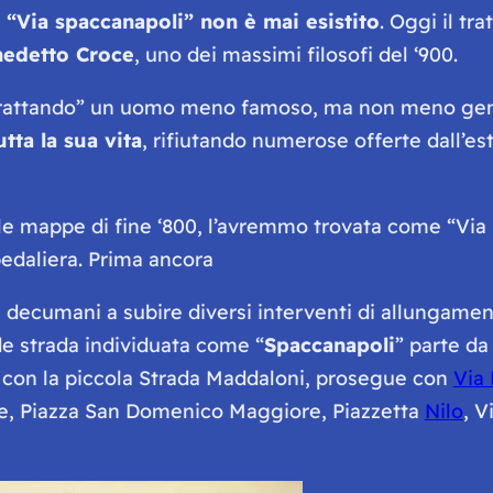
,
“Via spaccanapoli” non è mai esistito
. Oggi il tr
edetto Croce
, uno dei massimi filosofi del ‘900.
frattando” un uomo meno famoso, ma non meno geni
tta la sua vita
, rifiutando numerose offerte dall’es
le mappe di fine ‘800, l’avremmo trovata come “
Via
pedaliera. Prima ancora
 decumani a subire diversi interventi di allungament
e strada individuata come “
Spaccanapoli
” parte da
 con la piccola Strada Maddaloni, prosegue con
Via 
ce, Piazza San Domenico Maggiore, Piazzetta
Nilo
, V