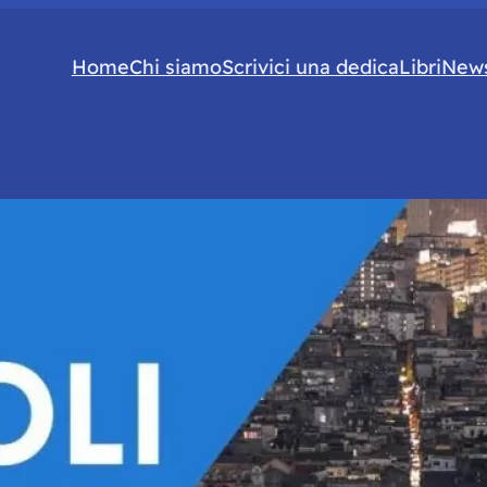
Home
Chi siamo
Scrivici una dedica
Libri
News