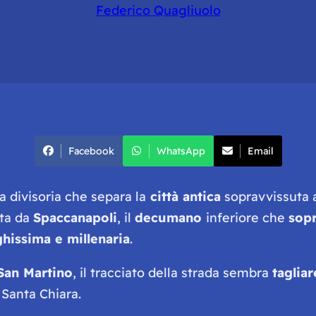
Federico Quagliuolo
Facebook
WhatsApp
Email
a divisoria che separa la
città antica
sopravvissuta 
ata da
Spaccanapoli
, il
decumano
inferiore che
sopr
ghissima e millenaria
.
San Martino
, il tracciato della strada sembra
taglia
 Santa Chiara.