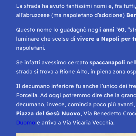
La strada ha avuto tantissimi nomi e, fra tutti
all’abruzzese (ma napoletano d’adozione)
Ben
Questo nome lo guadagnò negli
anni ’60
, “s
luminare che scelse di
vivere a Napoli per tu
napoletani.
Se infatti avessimo cercato
spaccanapoli
nel
strada si trova a Rione Alto, in piena zona os
Il decumano inferiore fu anche l’unico dei tre
Forcella. Ad oggi potremmo dire che la grand
decumano, invece, comincia poco più avanti,
Piazza del Gesù Nuovo
, Via Benedetto Cro
Duomo
e arriva a Via Vicaria Vecchia.