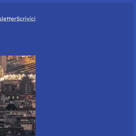
letter
Scrivici